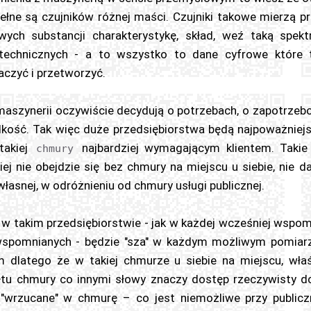
ełne są czujników różnej maści. Czujniki takowe mierzą p
wych substancji charakterystykę, skład, weź taką spek
otechnicznych - a to wszystko to dane cyfrowe które 
aczyć i przetworzyć.
 maszynerii oczywiście decydują o potrzebach, o zapotrze
elkość. Tak więc duże przedsiębiorstwa będą najpoważniej
takiej
najbardziej wymagającym klientem. Takie
chmury
j nie obejdzie się bez chmury na miejscu u siebie, nie d
własnej, w odróżnieniu od chmury usługi publicznej.
 takim przedsiębiorstwie - jak w każdej wcześniej wspomn
 wspomnianych - będzie "sza" w każdym możliwym pomiarz
 dlatego że w takiej chmurze u siebie na miejscu, wła
ętu chmury co innymi słowy znaczy dostęp rzeczywisty do
"wrzucane" w chmurę – co jest niemożliwe przy public