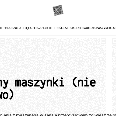
SH <<
ODEZWIJ SIĘ
ŁAPIESZ?
TAKIE TREŚCI
STRUMIENIE
NAUKOWO
MASZYNERIA
ny maszynki (nie
wo)
ynienia z maszynerią w sensie przemysłowym to wiesz że 