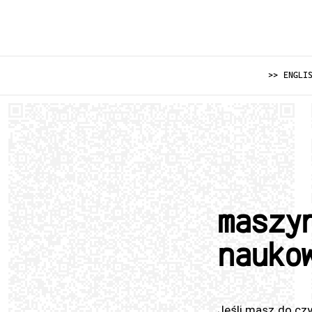
>> ENGLI
maszy
nauko
Jeśli masz do cz