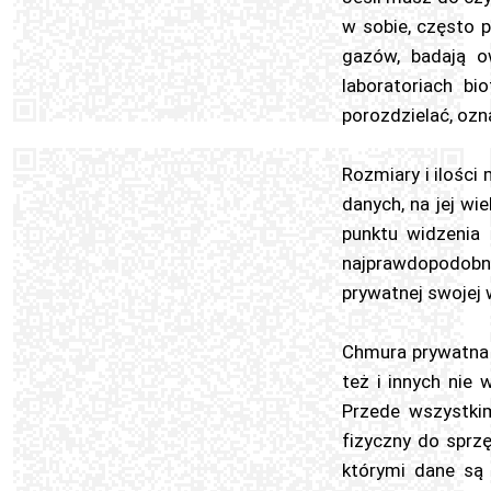
w sobie, często p
gazów, badają o
laboratoriach bi
porozdzielać, ozn
Rozmiary i ilości
danych, na jej wi
punktu widzenia 
najprawdopodobnie
prywatnej swojej 
Chmura prywatna w
też i innych nie
Przede wszystkim
fizyczny do sprz
którymi dane są 