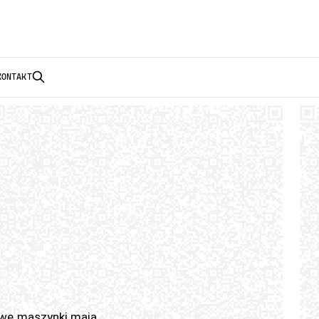
KONTAKT
owe maszynki mają