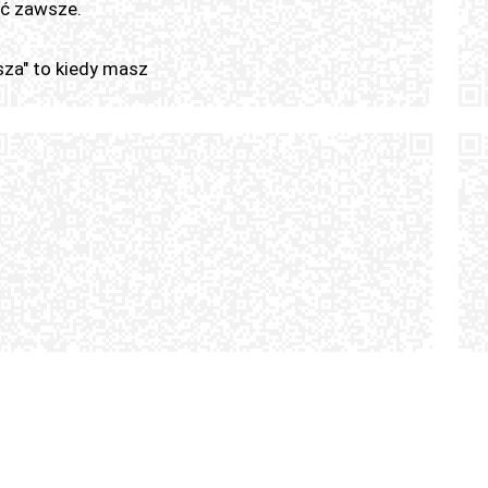
eć zawsze.
sza" to kiedy masz