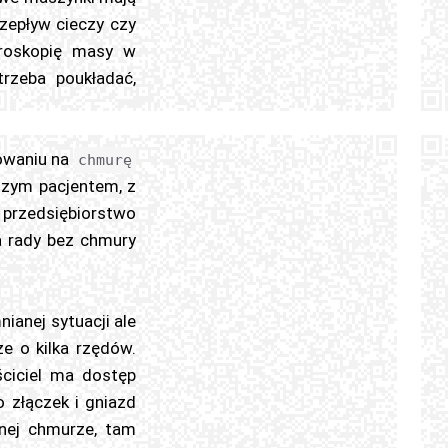
rzepływ cieczy czy
troskopię masy w
trzeba poukładać,
bowaniu na
chmurę
szym pacjentem, z
 przedsiębiorstwo
a rady bez chmury
ianej sytuacji ale
e o kilka rzędów.
ściciel ma dostęp
 złączek i gniazd
znej chmurze, tam